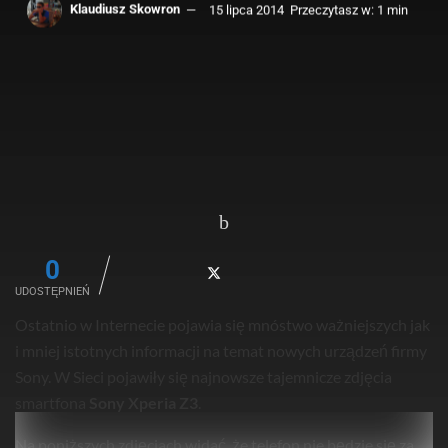
Klaudiusz Skowron
15 lipca 2014
Przeczytasz w: 1 min
0
UDOSTĘPNIEŃ
Ostatnio w Internecie pojawia się mnóstwo ważniejszych jak
i mniej istotnych informacji na temat nowych urządzeń firmy
Sony. W Sieci pojawiły się najnowsze tajemnicze zdjęcia
smartfona
Sony Xperia Z3
.
Na poniższych zdjęciach widać, że telefon nie będzie się za