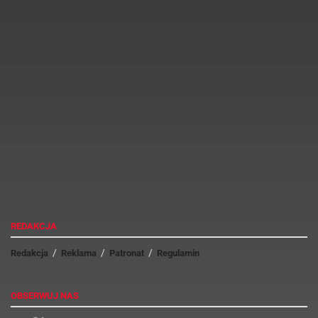
Reklama sklepu internetowego w Google
Reklama sklepu internetowego w ramach Microsoft Ads
Marcin Ziąbek
REDAKCJA
Redakcja
Reklama
Patronat
Regulamin
OBSERWUJ NAS