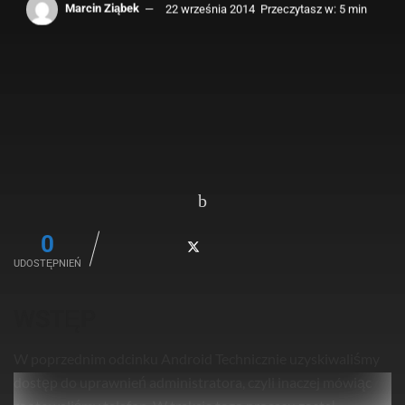
Marcin Ziąbek
22 września 2014
Przeczytasz w: 5 min
0
UDOSTĘPNIEŃ
WSTĘP
W poprzednim odcinku Android Technicznie uzyskiwaliśmy
dostęp do uprawnień administratora, czyli inaczej mówiąc