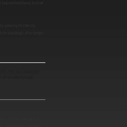
i zapowiedziany został
ety pewnych rzeczy
bił on swojego starszego
yski SSD na złączach
2 do modernizacji
nią i tylną kamerę o
i 8-rdzeniowy procesor