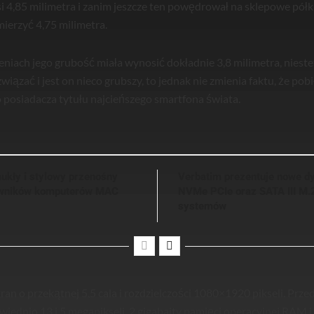
 4,85 milimetra i zanim jeszcze ten powędrował na sklepowe półk
ierzyć 4,75 milimetra.
iach jego grubość miała wynosić dokładnie 3,8 milimetra, niest
związać i jest on nieco grubszy, to jednak nie zmienia faktu, że po
o posiadacza tytułu najcieńszego smartfona świata.
ukły i stylowy przenośny
Verbatim prezentuje nowe d
kowników komputerów MAC
NVMe PCIe oraz SATA III M.
systemów
n o przekątnej 5,5 cala i rozdzielczości 1080×1920 pikseli. Przed
wiednio 13 i 5 megapikseli, 2 gigabajty pamięci operacyjnej RAM 