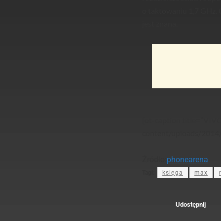
o taktowaniu 1,7 GHz. 
jest znana.
[ot-caption title=”VIV
content/uploads/2014
Źródło:
phonearena
Tagi:
księga
max
Udostępnij