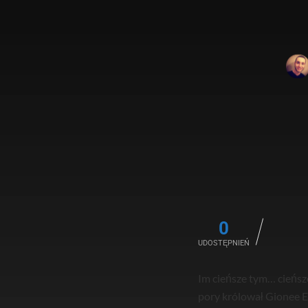
0
UDOSTĘPNIEŃ
Im cieńsze tym… cieńsz
pory królował Gionee E