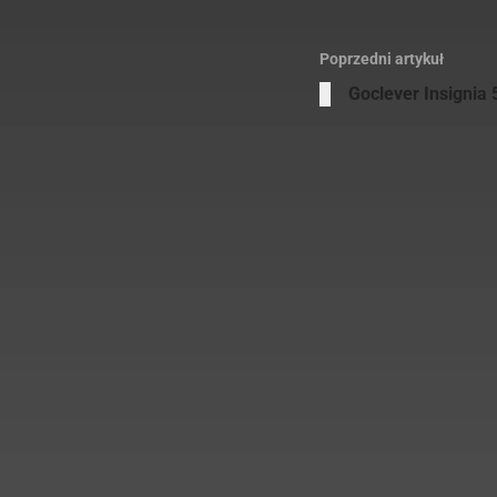
Poprzedni artykuł
Goclever Insignia
A
O
c
d