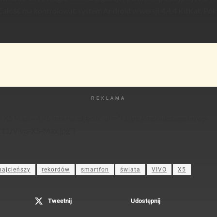
Całość ma kontrolować system Android w wersji 4.4.4 KitKat. Póki
REKLAMA
O X5 Max – 4,75 mm na zdjęciu” url=”https://mobilestage.in/wp-
/11/Vivo-X5-Max.jpg”]
najcieńszy
rekordów
smartfon
świata
VIVO
X5
Tweetnij
Udostępnij