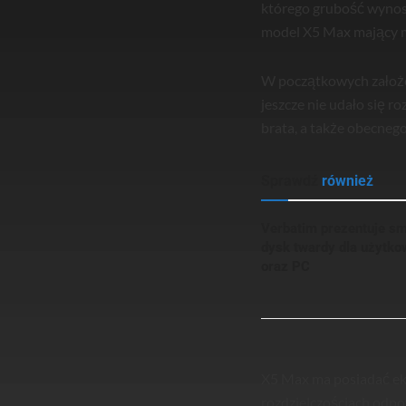
którego grubość wynosi
model X5 Max mający m
W początkowych założen
jeszcze nie udało się ro
brata, a także obecneg
Sprawdź
również
Verbatim prezentuje sm
dysk twardy dla użyt
oraz PC
X5 Max ma posiadać ekra
rozdzielczościach odpo