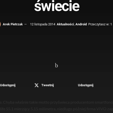
świecie
Arek Pietrzak
12 listopada 2014
Aktualności
,
Android
Przeczytasz w: 1
Udostępnij
Tweetnij
Udostępnij
e. Chyba właśnie takie motto przyświeca producentom smartfonów
life S5.1 mierzący 5,15 milimetra, niedługo później firma VIVO z