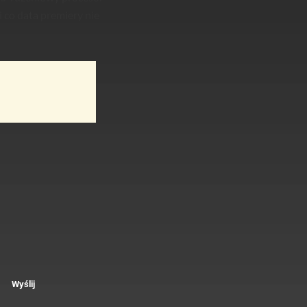
 co data premiery nie
Wyślij