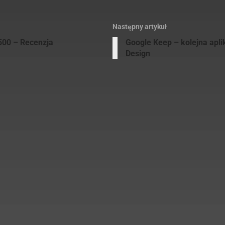
Następny artykuł
 500 – Recenzja
Google Keep – kolejna aplik
Design
rek Pietrzak
d ładnych paru lat zakochany w Androidzie, aktywny społecznie, aktywn
ieszący się z życia szczęśliwy człowiek - to zdanie opisuje mnie z tej jednej
ruga, która woła każdego do miejsc, w których spożywa się nie tylko sok