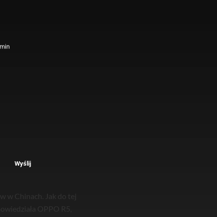
 min
Wyślij
 w Chinach. Jak do tej
apowiedziała OPPO R5,