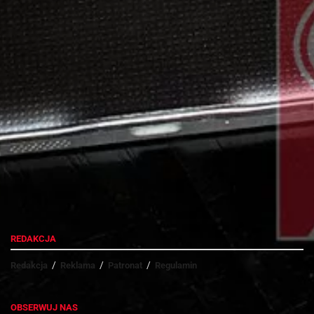
Przemysław Wołoszyn
REDAKCJA
Redakcja
Reklama
Patronat
Regulamin
OBSERWUJ NAS