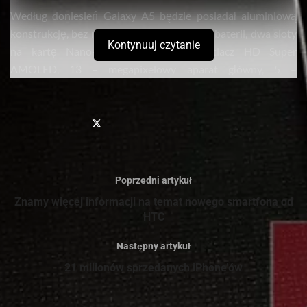
Według doniesień Galaxy A5 będzie posiadał aluminiową
konstrukcję, bez możliwości zdjęcia klapki baterii, dwa sloty
Kontynuuj czytanie
na kartę Nano-Sim, 5-calowy wyświetlacz HD Super
AMOLED, 13 – megapixelowy aparat główny, 5 –
megapixelowy aparat przedni, procesor Snapdragon 400, 16
GB pamięci wewnętrznej oraz baterię o pojemności 2,330
mAH. Biorąc pod uwagę specyfikację, smartfon będzie
pozycjonowany na średniej półce. Przewidywana cena
smartfona powinna wynieść między 400 $ a 450 $.
Poprzedni artykuł
Sprawdź
również
Znamy więcej informacji na temat nowego smartfona od
HTC
Verbatim prezentuje smukły i stylowy przenośny dysk
twardy dla użytkowników komputerów MAC oraz PC
Następny artykuł
Verbatim prezentuje nowe dyski SSD na złączach NVMe
21 milionów sprzedanych iPhone’ów
PCIe oraz SATA III M.2 do modernizacji systemów