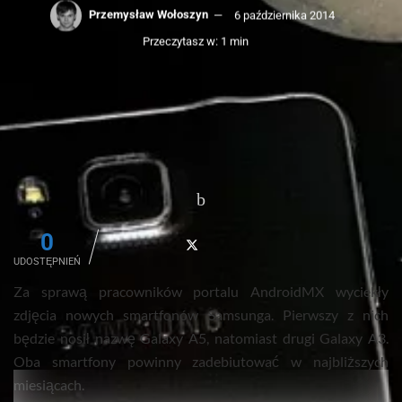
Przemysław Wołoszyn
6 października 2014
Przeczytasz w: 1 min
0
UDOSTĘPNIEŃ
Za sprawą pracowników portalu AndroidMX wyciekły
zdjęcia nowych smartfonów Samsunga. Pierwszy z nich
będzie nosił nazwę Galaxy A5, natomiast drugi Galaxy A3.
Oba smartfony powinny zadebiutować w najbliższych
miesiącach.