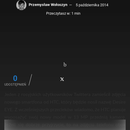
Przemysław Wołoszyn
5 października 2014
Przeczytasz w: 1 min
0
UDOSTĘPNIEŃ
Jeden z rosyjskich użytkowników Twittera zamieścił zdjęcia
nowego smartfona od HTC, który będzie nosił nazwę Desire
EYE. Z wcześniejszych przecieków wiadomo, że HTC planuje
wyposażyć swój nowy model w 13 MP przednią kamerę.
Jeżeli się dobrze przyjrzycie, to na zdjęciu telefonu obok