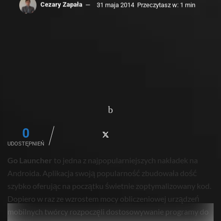
Cezary Zapała
31 maja 2014
Przeczytasz w: 1 min
0
UDOSTĘPNIEŃ
Go Launcher
to jedna z najpopularniejszych nakładek na
Androida. Aplikacja swoją popularność zbudowała dość
szybko oferując na początku świetnie zoptymalizowany kod.
Dopiero w raz ze wzrostem mocy obliczeniowej urządzeń
mobilnych twórcy rozpoczęli dostosowywanie programy do