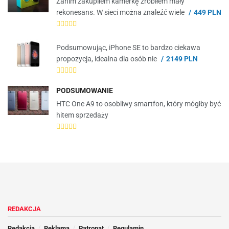
Zanim zakupiłem kamerkę zrobiłem mały
rekonesans. W sieci można znaleźć wiele
449 PLN
Podsumowując, iPhone SE to bardzo ciekawa
propozycja, idealna dla osób nie
2149 PLN
PODSUMOWANIE
HTC One A9 to osobliwy smartfon, który mógłby być
hitem sprzedaży
REDAKCJA
Redakcja
Reklama
Patronat
Regulamin