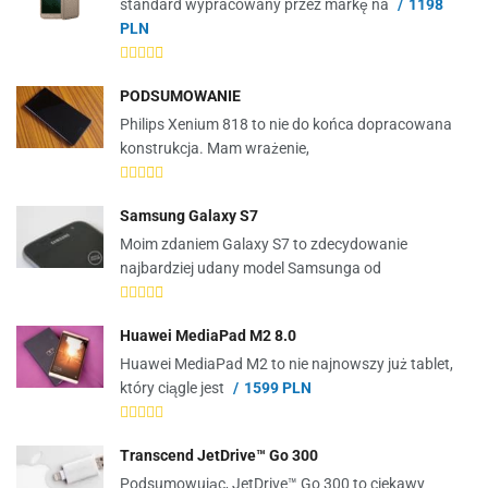
standard wypracowany przez markę na
1198
PLN
PODSUMOWANIE
Philips Xenium 818 to nie do końca dopracowana
konstrukcja. Mam wrażenie,
Samsung Galaxy S7
Moim zdaniem Galaxy S7 to zdecydowanie
najbardziej udany model Samsunga od
Huawei MediaPad M2 8.0
Huawei MediaPad M2 to nie najnowszy już tablet,
który ciągle jest
1599 PLN
Transcend JetDrive™ Go 300
Podsumowując, JetDrive™ Go 300 to ciekawy