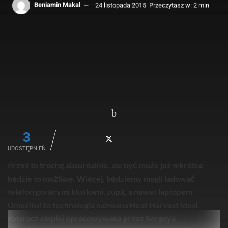
Beniamin Makal
24 listopada 2015
Przeczytasz w: 2 min
3
UDOSTĘPNIEŃ
B
rzmi to trochę absurdalnie, ale być może już wkrótce
będzie to możliwe. Więcej, będziemy mogli ładować
telefon gorącymi kluskami, zupą, a nawet laptopem.
Umożliwi to technologia nazwana Heat Harvest (dosł.
zbieracz ciepła) opracowywana przez Sergeya