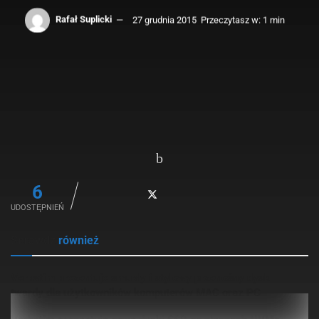
Rafał Suplicki
27 grudnia 2015
Przeczytasz w: 1 min
6
UDOSTĘPNIEŃ
Sprawdź
również
Verbatim prezentuje smukły i stylowy przenośny dysk
twardy dla użytkowników komputerów MAC oraz PC