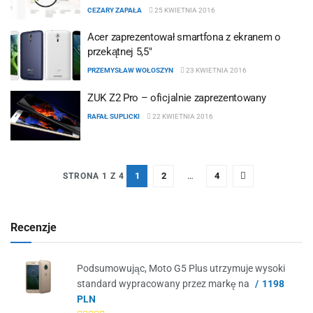
CEZARY ZAPAŁA
25 KWIETNIA 2016
Acer zaprezentował smartfona z ekranem o
przekątnej 5,5″
PRZEMYSŁAW WOŁOSZYN
23 KWIETNIA 2016
ZUK Z2 Pro – oficjalnie zaprezentowany
RAFAŁ SUPLICKI
22 KWIETNIA 2016
1
2
…
4
STRONA 1 Z 4
Recenzje
Podsumowując, Moto G5 Plus utrzymuje wysoki
standard wypracowany przez markę na
1198
PLN