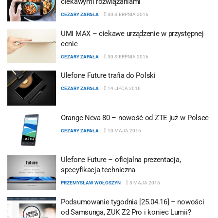
ciekawymi rozwiązaniami
CEZARY ZAPAŁA
30 SIERPNIA 2016
UMI MAX – ciekawe urządzenie w przystępnej
cenie
CEZARY ZAPAŁA
30 SIERPNIA 2016
Ulefone Future trafia do Polski
CEZARY ZAPAŁA
14 LIPCA 2016
Orange Neva 80 – nowość od ZTE już w Polsce
CEZARY ZAPAŁA
10 MAJA 2016
Ulefone Future – oficjalna prezentacja,
specyfikacja techniczna
PRZEMYSŁAW WOŁOSZYN
3 MAJA 2016
Podsumowanie tygodnia [25.04.16] – nowości
od Samsunga, ZUK Z2 Pro i koniec Lumii?