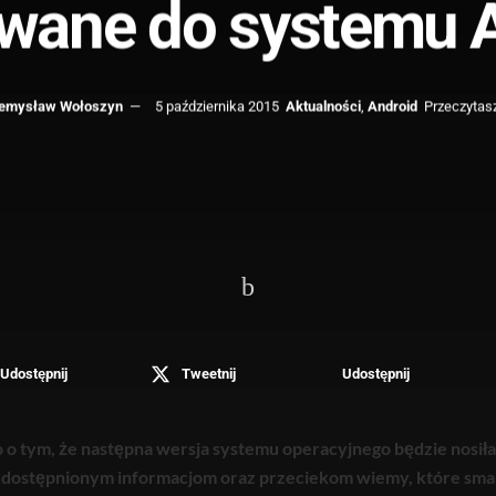
owane do systemu A
emysław Wołoszyn
5 października 2015
Aktualności
,
Android
Przeczytasz
Udostępnij
Tweetnij
Udostępnij
o tym, że następna wersja systemu operacyjnego będzie nosił
udostępnionym informacjom oraz przeciekom wiemy, które sm