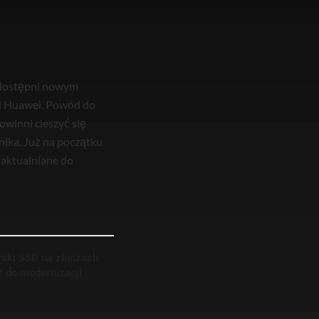
 udostępni nowym
 i Huawei. Powód do
owinni cieszyć się
ika. Już na początku
uaktualniane do
yski SSD na złączach
2 do modernizacji