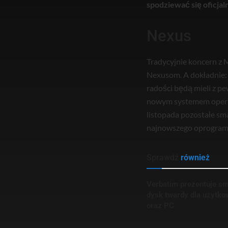
spodziewać się oficjaln
Nexus
Tradycyjnie koncern z
Nexusom. A dokładnie:
radości będą mieli z pe
nowym systemem operac
listopada pozostałe sm
najnowszego oprogram
Sprawdź
również
Verbatim prezentuje sm
dysk twardy dla użyt
oraz PC