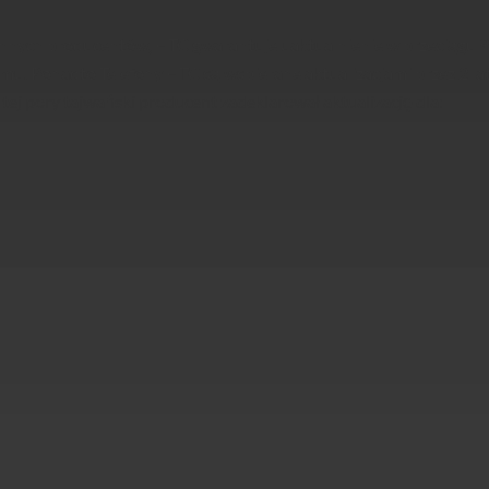
nnych producentów, HTC gwarantuje uaktualnienie w przeciągu 90
emu. Ponadto Telefony HTC są wspierane aktualizacjami przez 2 l
tej pory tajwański producent zadeklarował aktualizację dla: