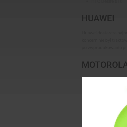
HTC Desire 816.
HUAWEI
Huawei dostarcza najn
koncern nie był traktow
po wyprodukowaniu pr
MOTOROL