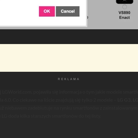
REKLAMA
j LGWorld.com, pojawiła się informacja o tym jakie modele smar
a 6.0. Co ciekawe na liście znajdują się tylko 2 modele –
LG G3, L
już niebawem zadebiutuje na rynku smartfonów z zainstalowanym
e LG doda kilka starszych smartfonów do tej listy.