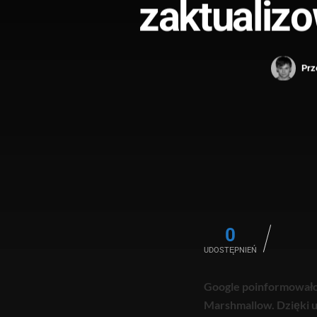
zaktualiz
Prz
0
UDOSTĘPNIEŃ
Google poinformowało 
Marshmallow. Dzięki 