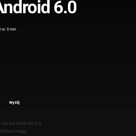
ndroid 6.0
 w: 3 min
Wyślij
a nazwę Android 6.0
artfony mogą