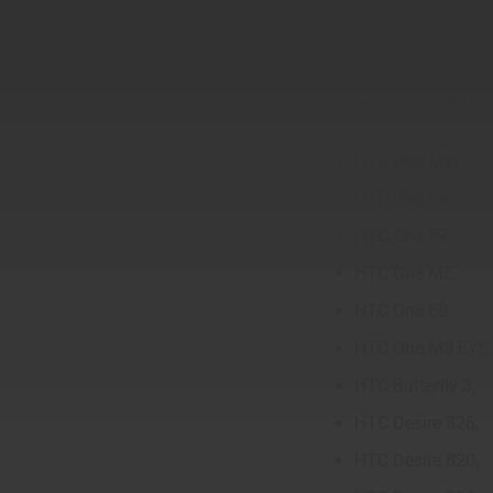
W przeciwieństwie do i
najnowszej wersji syst
premiery rynkowej. Do 
HTC One M9+,
HTC One E9+,
HTC One E9,
HTC One ME,
HTC One E8,
HTC One M8 EYE,
HTC Butterfly 3,
HTC Desire 826,
HTC Desire 820,