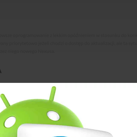
owsze oprogramowanie z lekkim opóźnieniem w stosunku do konku
any priorytetowo jeżeli chodzi o dostęp do aktualizacji, ale ta sy
zez niego nowego Nexusa.
A