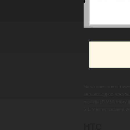
Na stronie internetowe
aktualizację do Android
modelu LG V10, który 
5.1. Miejmy nadzieję, ż
HTC