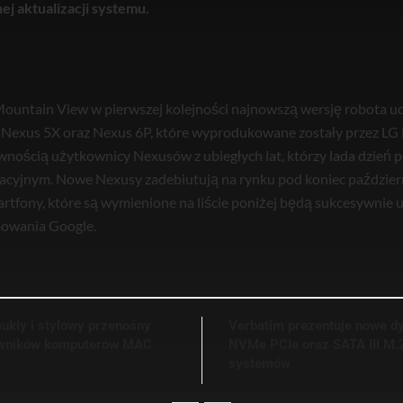
ej aktualizacji systemu.
 Mountain View w pierwszej kolejności najnowszą wersję robota
 Nexus 5X oraz Nexus 6P, które wyprodukowane zostały przez LG
wnością użytkownicy Nexusów z ubiegłych lat, którzy lada dzień p
yjnym. Nowe Nexusy zadebiutują na rynku pod koniec październ
artfony, które są wymienione na liście poniżej będą sukcesywnie 
owania Google.
ukły i stylowy przenośny
Verbatim prezentuje nowe d
kowników komputerów MAC
NVMe PCIe oraz SATA III M.
systemów