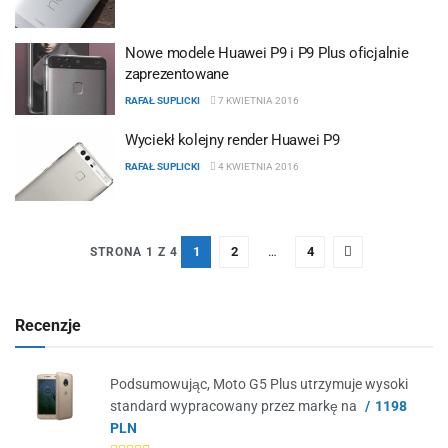
Nowe modele Huawei P9 i P9 Plus oficjalnie
zaprezentowane
RAFAŁ SUPLICKI
7 KWIETNIA 2016
Wyciekł kolejny render Huawei P9
RAFAŁ SUPLICKI
4 KWIETNIA 2016
1
2
…
4
STRONA 1 Z 4
Recenzje
Podsumowując, Moto G5 Plus utrzymuje wysoki
standard wypracowany przez markę na
1198
PLN