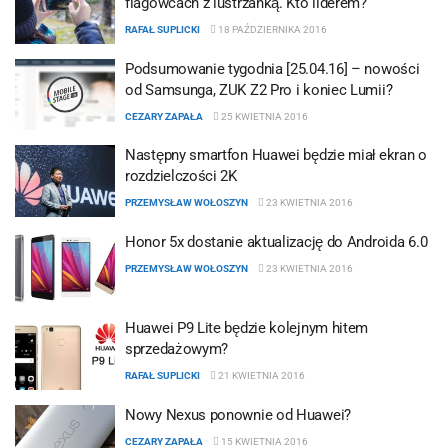
flagowcach z lustrzanką. Kto liderem?
RAFAŁ SUPLICKI
18 PAŹDZIERNIKA 2016
Podsumowanie tygodnia [25.04.16] – nowości
od Samsunga, ZUK Z2 Pro i koniec Lumii?
CEZARY ZAPAŁA
25 KWIETNIA 2016
Następny smartfon Huawei będzie miał ekran o
rozdzielczości 2K
PRZEMYSŁAW WOŁOSZYN
23 KWIETNIA 2016
Honor 5x dostanie aktualizację do Androida 6.0
PRZEMYSŁAW WOŁOSZYN
23 KWIETNIA 2016
Huawei P9 Lite będzie kolejnym hitem
sprzedażowym?
RAFAŁ SUPLICKI
21 KWIETNIA 2016
Nowy Nexus ponownie od Huawei?
CEZARY ZAPAŁA
15 KWIETNIA 2016