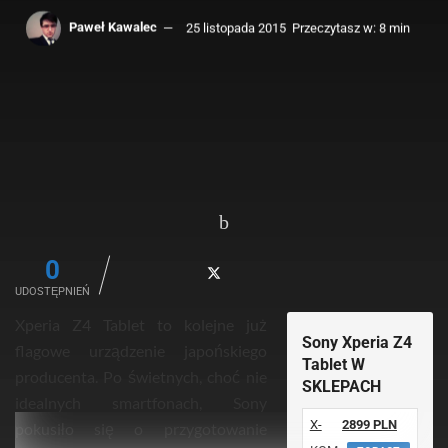
Paweł Kawalec
25 listopada 2015
Przeczytasz w: 8 min
0
UDOSTĘPNIEŃ
Xperia Z4 Tablet to kolejne już
Sony Xperia Z4
flagowe urządzenie japońskiego
Tablet W
producenta. Po świetnych, choć nie
SKLEPACH
idealnych smartfonach, Sony
X-
2899 PLN
pokusiło się o przygotowanie