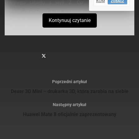
KOM
kolejnego tabletu z serii Z. Co
ZOBACZ
ciekawe urządzenia z tej kategorii
nie są wypuszczane na rynek równie
Kontynuuj czytanie
często jak telefony, dlatego też przez dłuższy czas są
dostępne na rynku, a ich cena utrzymuje się na stałym
poziomie.
Dzięki Sony Polska mogliśmy przez dwa tygodnie testować
Xperię Z4 Tablet
w zestawie z bezprzewodową klawiaturą
Bluetooth Sony BKB50
. Wszystkie wrażenia z testów
prezentujemy poniżej.
Poprzedni artykuł
Dexer 3D Mini – drukarka 3D, która zarabia na siebie
Wygląd urządzenia
Następny artykuł
Huawei Mate 8 oficjalnie zaprezentowany