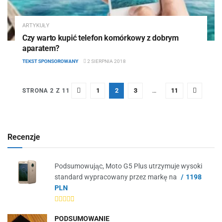
ARTYKUŁY
Czy warto kupić telefon komórkowy z dobrym
aparatem?
TEKST SPONSOROWANY
2 SIERPNIA 2018
1
2
3
…
11
STRONA 2 Z 11
Recenzje
Podsumowując, Moto G5 Plus utrzymuje wysoki
standard wypracowany przez markę na
1198
PLN
PODSUMOWANIE