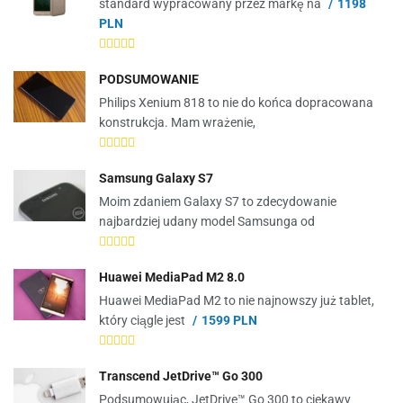
standard wypracowany przez markę na
1198
PLN
PODSUMOWANIE
Philips Xenium 818 to nie do końca dopracowana
konstrukcja. Mam wrażenie,
Samsung Galaxy S7
Moim zdaniem Galaxy S7 to zdecydowanie
najbardziej udany model Samsunga od
Huawei MediaPad M2 8.0
Huawei MediaPad M2 to nie najnowszy już tablet,
który ciągle jest
1599 PLN
Transcend JetDrive™ Go 300
Podsumowując, JetDrive™ Go 300 to ciekawy