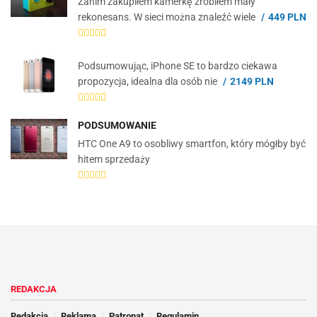
Zanim zakupiłem kamerkę zrobiłem mały
rekonesans. W sieci można znaleźć wiele
449 PLN
Podsumowując, iPhone SE to bardzo ciekawa
propozycja, idealna dla osób nie
2149 PLN
PODSUMOWANIE
HTC One A9 to osobliwy smartfon, który mógłby być
hitem sprzedaży
REDAKCJA
Redakcja
Reklama
Patronat
Regulamin