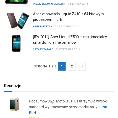
PRZEMYSŁAW WOŁOSZYN
5 MARCA 2015
Acer zapowiada Liquid Z410 z 64-bitowym
procesorem i LTE
AREK PIETRZAK
4 STYCZNIA 2015
[IFA 2014] Acer Liquid Z500 – multimedialny
smartfon dla melomanów
CEZARY ZAPAŁA
5 WRZEŚNIA 2014
1
2
STRONA 1 Z 2
Recenzje
Podsumowując, Moto G5 Plus utrzymuje wysoki
standard wypracowany przez markę na
1198
PLN