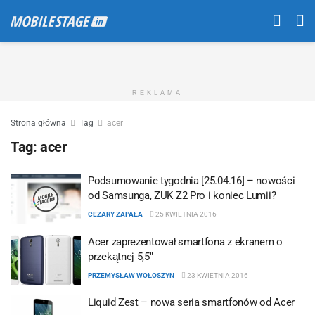
REKLAMA
Strona główna
Tag
acer
Tag:
acer
Podsumowanie tygodnia [25.04.16] – nowości
od Samsunga, ZUK Z2 Pro i koniec Lumii?
CEZARY ZAPAŁA
25 KWIETNIA 2016
Acer zaprezentował smartfona z ekranem o
przekątnej 5,5″
PRZEMYSŁAW WOŁOSZYN
23 KWIETNIA 2016
Liquid Zest – nowa seria smartfonów od Acer