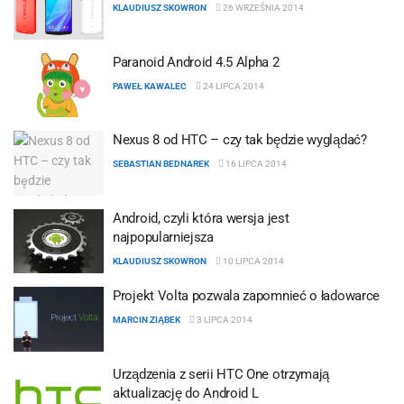
KLAUDIUSZ SKOWRON
26 WRZEŚNIA 2014
Paranoid Android 4.5 Alpha 2
PAWEŁ KAWALEC
24 LIPCA 2014
Nexus 8 od HTC – czy tak będzie wyglądać?
SEBASTIAN BEDNAREK
16 LIPCA 2014
Android, czyli która wersja jest
najpopularniejsza
KLAUDIUSZ SKOWRON
10 LIPCA 2014
Projekt Volta pozwala zapomnieć o ładowarce
MARCIN ZIĄBEK
3 LIPCA 2014
Urządzenia z serii HTC One otrzymają
aktualizację do Android L