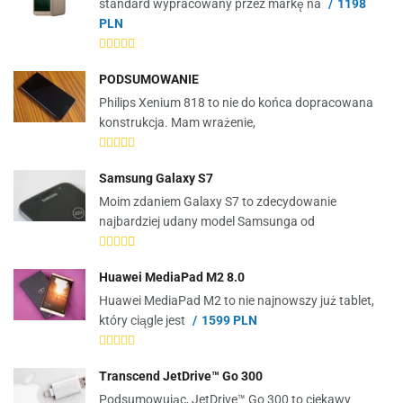
standard wypracowany przez markę na
1198
PLN
PODSUMOWANIE
Philips Xenium 818 to nie do końca dopracowana
konstrukcja. Mam wrażenie,
Samsung Galaxy S7
Moim zdaniem Galaxy S7 to zdecydowanie
najbardziej udany model Samsunga od
Huawei MediaPad M2 8.0
Huawei MediaPad M2 to nie najnowszy już tablet,
który ciągle jest
1599 PLN
Transcend JetDrive™ Go 300
Podsumowując, JetDrive™ Go 300 to ciekawy