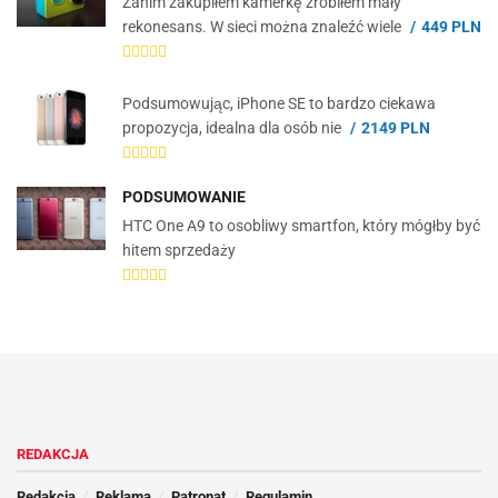
Zanim zakupiłem kamerkę zrobiłem mały
rekonesans. W sieci można znaleźć wiele
449 PLN
Podsumowując, iPhone SE to bardzo ciekawa
propozycja, idealna dla osób nie
2149 PLN
PODSUMOWANIE
HTC One A9 to osobliwy smartfon, który mógłby być
hitem sprzedaży
REDAKCJA
Redakcja
Reklama
Patronat
Regulamin