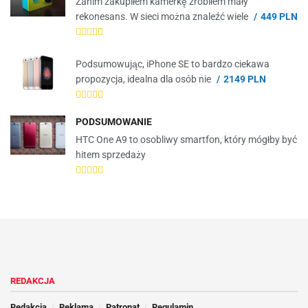
Zanim zakupiłem kamerkę zrobiłem mały
rekonesans. W sieci można znaleźć wiele
449 PLN
Podsumowując, iPhone SE to bardzo ciekawa
propozycja, idealna dla osób nie
2149 PLN
PODSUMOWANIE
HTC One A9 to osobliwy smartfon, który mógłby być
hitem sprzedaży
REDAKCJA
Redakcja
Reklama
Patronat
Regulamin