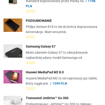
standard wypracowany przez markę na
1198
PLN
PODSUMOWANIE
Philips Xenium 818 to nie do końca dopracowana
konstrukcja. Mam wrażenie,
Samsung Galaxy S7
Moim zdaniem Galaxy S7 to zdecydowanie
najbardziej udany model Samsunga od
Huawei MediaPad M2 8.0
Huawei MediaPad M2 to nie najnowszy już tablet,
który ciągle jest
1599 PLN
Transcend JetDrive™ Go 300
Podsumowując, JetDrive™ Go 300 to ciekawy