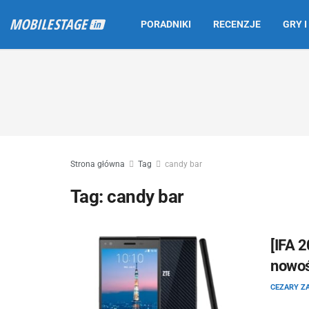
PORADNIKI
RECENZJE
GRY I
Strona główna
Tag
candy bar
Tag:
candy bar
[IFA 
nowoś
CEZARY Z