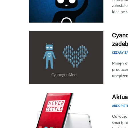
zainstal
idealne r
Cyano
zadeb
CEZARY Z
Minęły d
producen
urządzeni
Aktua
AREK PIE
Od wczor
smartpho