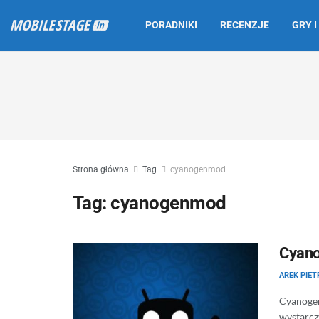
PORADNIKI
RECENZJE
GRY I
Strona główna
Tag
cyanogenmod
Tag:
cyanogenmod
Cyano
AREK PIE
Cyanoge
wystarcz