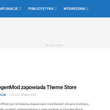
 APLIKACJE
PUBLICYSTYKA
WYDARZENIA
REKLAMA
genMod zapowiada Theme Store
TRZAK
25 LISTOPADA 2014
nMod już od dawna dawał nam możliwość zmiany motywu,
yło znaleźć odpowiadający nam motyw w Google Store,