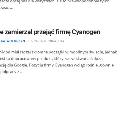
eszcze dostępna dla wszystkich, ale to prawdopodobnie tylko
asu. ...
e zamierzał przejąć firmę Cyanogen
ŁAW WOŁOSZYN
5 PAŹDZIERNIKA 2014
Mod miał raczej skromne początki w mobilnym świecie, jednak
jest to dopracowany produkt, który zaczął stwarzać dużą
cję dla Google. Pozycja firmy Cyanogen wciąż rośnie, głównie
półpracy z ...