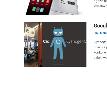
będzie j
kwestia cz
Googl
PRZEMYS
Cyanogen
obecnie 
konkuren
dzięki ws