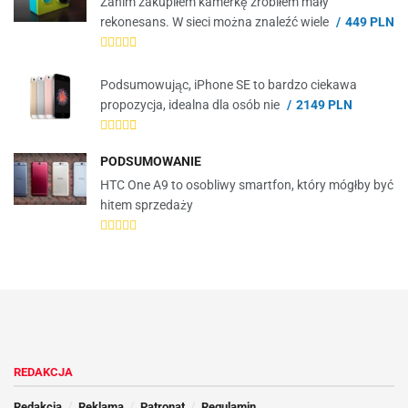
Zanim zakupiłem kamerkę zrobiłem mały
rekonesans. W sieci można znaleźć wiele
449 PLN
Podsumowując, iPhone SE to bardzo ciekawa
propozycja, idealna dla osób nie
2149 PLN
PODSUMOWANIE
HTC One A9 to osobliwy smartfon, który mógłby być
hitem sprzedaży
REDAKCJA
Redakcja
Reklama
Patronat
Regulamin