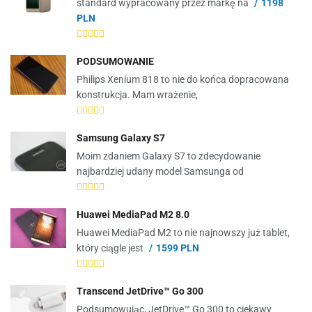
standard wypracowany przez markę na
1198
PLN
PODSUMOWANIE
Philips Xenium 818 to nie do końca dopracowana
konstrukcja. Mam wrażenie,
Samsung Galaxy S7
Moim zdaniem Galaxy S7 to zdecydowanie
najbardziej udany model Samsunga od
Huawei MediaPad M2 8.0
Huawei MediaPad M2 to nie najnowszy już tablet,
który ciągle jest
1599 PLN
Transcend JetDrive™ Go 300
Podsumowując, JetDrive™ Go 300 to ciekawy