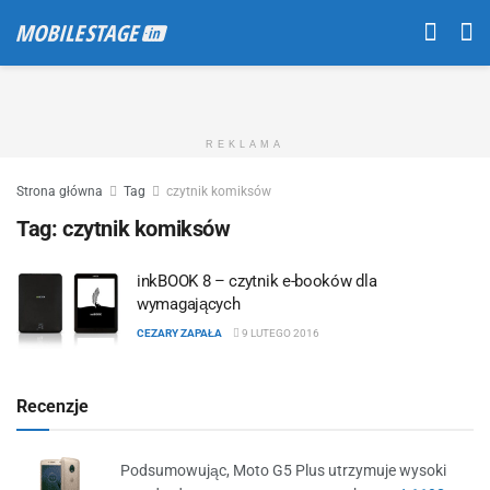
REKLAMA
Strona główna
Tag
czytnik komiksów
Tag:
czytnik komiksów
inkBOOK 8 – czytnik e-booków dla
wymagających
CEZARY ZAPAŁA
9 LUTEGO 2016
Recenzje
Podsumowując, Moto G5 Plus utrzymuje wysoki