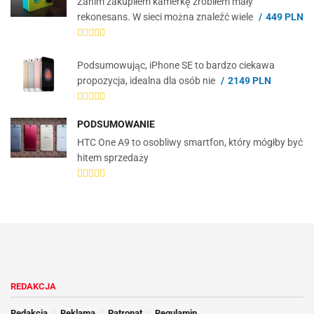
Zanim zakupiłem kamerkę zrobiłem mały
rekonesans. W sieci można znaleźć wiele
449 PLN
Podsumowując, iPhone SE to bardzo ciekawa
propozycja, idealna dla osób nie
2149 PLN
PODSUMOWANIE
HTC One A9 to osobliwy smartfon, który mógłby być
hitem sprzedaży
REDAKCJA
Redakcja
Reklama
Patronat
Regulamin