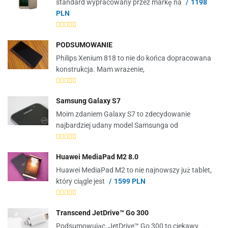
standard wypracowany przez markę na
1198
PLN
PODSUMOWANIE
Philips Xenium 818 to nie do końca dopracowana
konstrukcja. Mam wrażenie,
Samsung Galaxy S7
Moim zdaniem Galaxy S7 to zdecydowanie
najbardziej udany model Samsunga od
Huawei MediaPad M2 8.0
Huawei MediaPad M2 to nie najnowszy już tablet,
który ciągle jest
1599 PLN
Transcend JetDrive™ Go 300
Podsumowując, JetDrive™ Go 300 to ciekawy