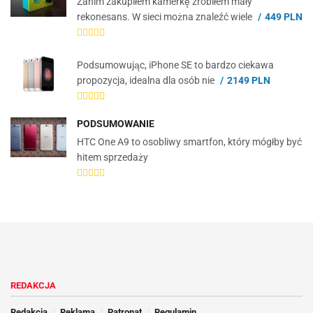
Zanim zakupiłem kamerkę zrobiłem mały
rekonesans. W sieci można znaleźć wiele
449 PLN
Podsumowując, iPhone SE to bardzo ciekawa
propozycja, idealna dla osób nie
2149 PLN
PODSUMOWANIE
HTC One A9 to osobliwy smartfon, który mógłby być
hitem sprzedaży
REDAKCJA
Redakcja
Reklama
Patronat
Regulamin