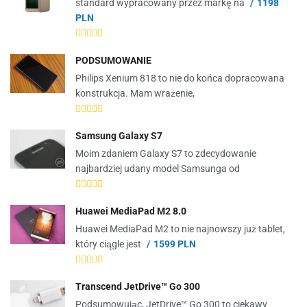
standard wypracowany przez markę na
1198
PLN
PODSUMOWANIE
Philips Xenium 818 to nie do końca dopracowana
konstrukcja. Mam wrażenie,
Samsung Galaxy S7
Moim zdaniem Galaxy S7 to zdecydowanie
najbardziej udany model Samsunga od
Huawei MediaPad M2 8.0
Huawei MediaPad M2 to nie najnowszy już tablet,
który ciągle jest
1599 PLN
Transcend JetDrive™ Go 300
Podsumowując, JetDrive™ Go 300 to ciekawy