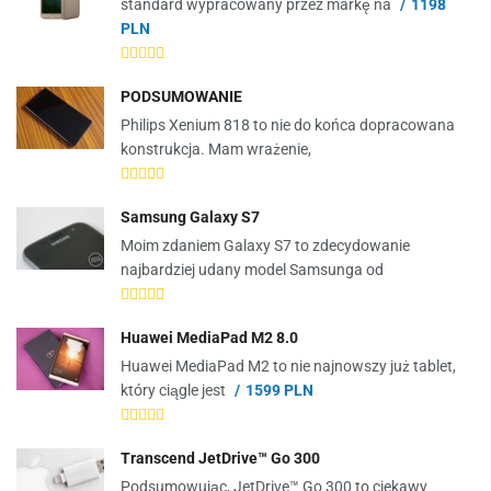
standard wypracowany przez markę na
1198
PLN
PODSUMOWANIE
Philips Xenium 818 to nie do końca dopracowana
konstrukcja. Mam wrażenie,
Samsung Galaxy S7
Moim zdaniem Galaxy S7 to zdecydowanie
najbardziej udany model Samsunga od
Huawei MediaPad M2 8.0
Huawei MediaPad M2 to nie najnowszy już tablet,
który ciągle jest
1599 PLN
Transcend JetDrive™ Go 300
Podsumowując, JetDrive™ Go 300 to ciekawy