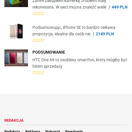
Zanim zakupiłem kamerkę zrobiłem mały
rekonesans. W sieci można znaleźć wiele
449 PLN
Podsumowując, iPhone SE to bardzo ciekawa
propozycja, idealna dla osób nie
2149 PLN
PODSUMOWANIE
HTC One A9 to osobliwy smartfon, który mógłby być
hitem sprzedaży
REDAKCJA
Redakcja
Reklama
Patronat
Regulamin