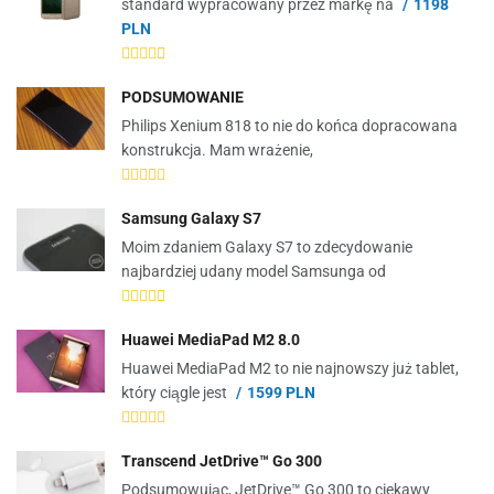
standard wypracowany przez markę na
1198
PLN
PODSUMOWANIE
Philips Xenium 818 to nie do końca dopracowana
konstrukcja. Mam wrażenie,
Samsung Galaxy S7
Moim zdaniem Galaxy S7 to zdecydowanie
najbardziej udany model Samsunga od
Huawei MediaPad M2 8.0
Huawei MediaPad M2 to nie najnowszy już tablet,
który ciągle jest
1599 PLN
Transcend JetDrive™ Go 300
Podsumowując, JetDrive™ Go 300 to ciekawy