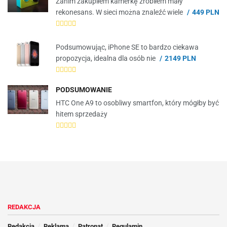
Zanim zakupiłem kamerkę zrobiłem mały
rekonesans. W sieci można znaleźć wiele
449 PLN
Podsumowując, iPhone SE to bardzo ciekawa
propozycja, idealna dla osób nie
2149 PLN
PODSUMOWANIE
HTC One A9 to osobliwy smartfon, który mógłby być
hitem sprzedaży
REDAKCJA
Redakcja
Reklama
Patronat
Regulamin