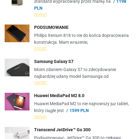
standard wypracowany przez markę na
1198
PLN
PODSUMOWANIE
Philips Xenium 818 to nie do końca dopracowana
konstrukcja. Mam wrażenie,
Samsung Galaxy S7
Moim zdaniem Galaxy S7 to zdecydowanie
najbardziej udany model Samsunga od
Huawei MediaPad M2 8.0
Huawei MediaPad M2 to nie najnowszy już tablet,
który ciągle jest
1599 PLN
Transcend JetDrive™ Go 300
Podsumowując, JetDrive™ Go 300 to ciekawy