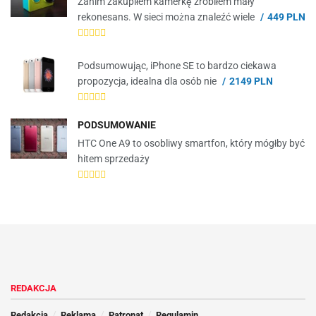
Zanim zakupiłem kamerkę zrobiłem mały
rekonesans. W sieci można znaleźć wiele
449 PLN
Podsumowując, iPhone SE to bardzo ciekawa
propozycja, idealna dla osób nie
2149 PLN
PODSUMOWANIE
HTC One A9 to osobliwy smartfon, który mógłby być
hitem sprzedaży
REDAKCJA
Redakcja
Reklama
Patronat
Regulamin