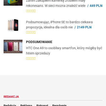
Zanim zakupiłem kamerkę zrobiłem mały
rekonesans. W sieci można znaleźć wiele
449 PLN
Podsumowując, iPhone SE to bardzo ciekawa
propozycja, idealna dla osób nie
2149 PLN
PODSUMOWANIE
HTC One A9 to osobliwy smartfon, który mógłby być
hitem sprzedaży
REDAKCJA
Redakcja
Reklama
Patronat
Regulamin