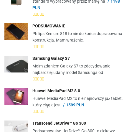
standard wypracowany przez markę na
1198
PLN
PODSUMOWANIE
Philips Xenium 818 to nie do końca dopracowana
konstrukcja. Mam wrażenie,
Samsung Galaxy S7
Moim zdaniem Galaxy S7 to zdecydowanie
najbardziej udany model Samsunga od
Huawei MediaPad M2 8.0
Huawei MediaPad M2 to nie najnowszy już tablet,
który ciągle jest
1599 PLN
Transcend JetDrive™ Go 300
Podsumowując, JetDrive™ Go 300 to ciekawy