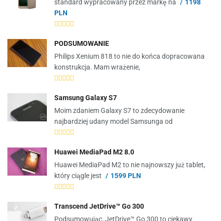
standard wypracowany przez markę na
1198
PLN
PODSUMOWANIE
Philips Xenium 818 to nie do końca dopracowana
konstrukcja. Mam wrażenie,
Samsung Galaxy S7
Moim zdaniem Galaxy S7 to zdecydowanie
najbardziej udany model Samsunga od
Huawei MediaPad M2 8.0
Huawei MediaPad M2 to nie najnowszy już tablet,
który ciągle jest
1599 PLN
Transcend JetDrive™ Go 300
Podsumowując, JetDrive™ Go 300 to ciekawy