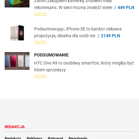
Zanim zakupiłem kamerkę zrobiłem mały
rekonesans. W sieci można znaleźć wiele
449 PLN
Podsumowując, iPhone SE to bardzo ciekawa
propozycja, idealna dla osób nie
2149 PLN
PODSUMOWANIE
HTC One A9 to osobliwy smartfon, który mógłby być
hitem sprzedaży
REDAKCJA
Redakcja
Reklama
Patronat
Regulamin