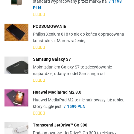
standard wypracowany przez markę na
1198
PLN
PODSUMOWANIE
Philips Xenium 818 to nie do końca dopracowana
konstrukcja. Mam wrażenie,
Samsung Galaxy S7
Moim zdaniem Galaxy S7 to zdecydowanie
najbardziej udany model Samsunga od
Huawei MediaPad M2 8.0
Huawei MediaPad M2 to nie najnowszy już tablet,
który ciągle jest
1599 PLN
Transcend JetDrive™ Go 300
Podsumowując, JetDrive™ Go 300 to ciekawy