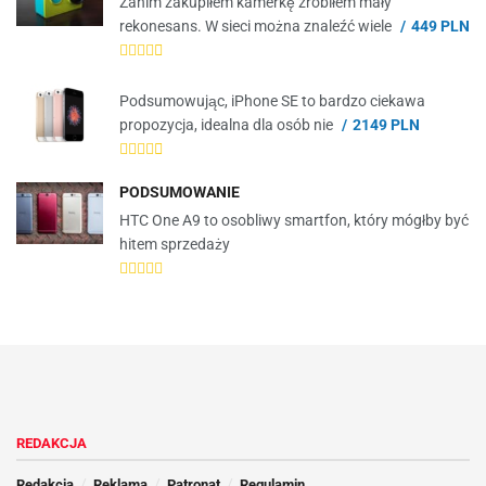
Zanim zakupiłem kamerkę zrobiłem mały
rekonesans. W sieci można znaleźć wiele
449 PLN
Podsumowując, iPhone SE to bardzo ciekawa
propozycja, idealna dla osób nie
2149 PLN
PODSUMOWANIE
HTC One A9 to osobliwy smartfon, który mógłby być
hitem sprzedaży
REDAKCJA
Redakcja
Reklama
Patronat
Regulamin