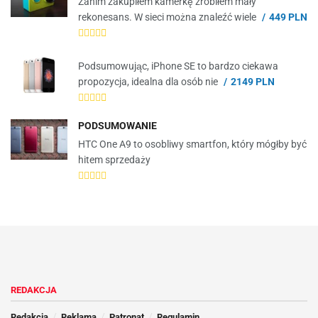
Zanim zakupiłem kamerkę zrobiłem mały
rekonesans. W sieci można znaleźć wiele
449 PLN
Podsumowując, iPhone SE to bardzo ciekawa
propozycja, idealna dla osób nie
2149 PLN
PODSUMOWANIE
HTC One A9 to osobliwy smartfon, który mógłby być
hitem sprzedaży
REDAKCJA
Redakcja
Reklama
Patronat
Regulamin