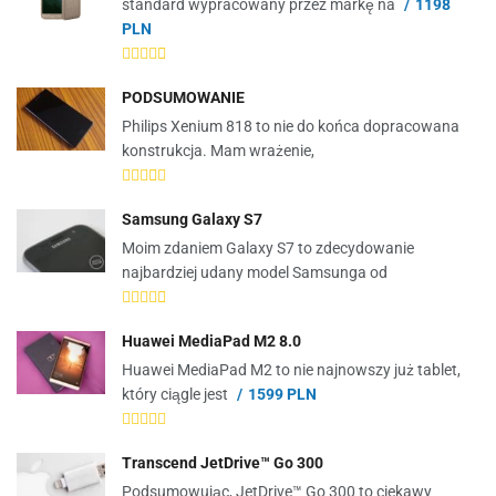
standard wypracowany przez markę na
1198
PLN
PODSUMOWANIE
Philips Xenium 818 to nie do końca dopracowana
konstrukcja. Mam wrażenie,
Samsung Galaxy S7
Moim zdaniem Galaxy S7 to zdecydowanie
najbardziej udany model Samsunga od
Huawei MediaPad M2 8.0
Huawei MediaPad M2 to nie najnowszy już tablet,
który ciągle jest
1599 PLN
Transcend JetDrive™ Go 300
Podsumowując, JetDrive™ Go 300 to ciekawy