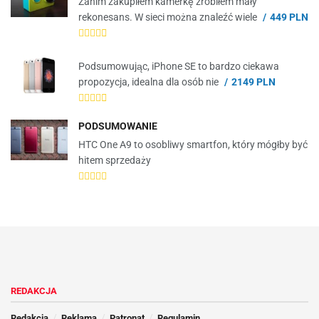
Zanim zakupiłem kamerkę zrobiłem mały
rekonesans. W sieci można znaleźć wiele
449 PLN
Podsumowując, iPhone SE to bardzo ciekawa
propozycja, idealna dla osób nie
2149 PLN
PODSUMOWANIE
HTC One A9 to osobliwy smartfon, który mógłby być
hitem sprzedaży
REDAKCJA
Redakcja
Reklama
Patronat
Regulamin