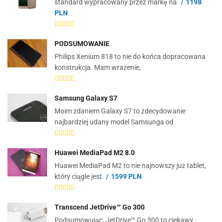
standard wypracowany przez markę na
1198
PLN
PODSUMOWANIE
Philips Xenium 818 to nie do końca dopracowana
konstrukcja. Mam wrażenie,
Samsung Galaxy S7
Moim zdaniem Galaxy S7 to zdecydowanie
najbardziej udany model Samsunga od
Huawei MediaPad M2 8.0
Huawei MediaPad M2 to nie najnowszy już tablet,
który ciągle jest
1599 PLN
Transcend JetDrive™ Go 300
Podsumowując, JetDrive™ Go 300 to ciekawy