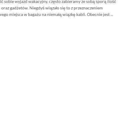
ić sobie wyjazd wakacyjny, często zabieramy ze sobą sporą ilość
 oraz gadżetów. Niegdyś wiązało się to z przeznaczeniem
ego miejsca w bagażu na niemałą wiązkę kabli. Obecnie jest ...