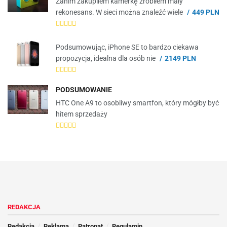
Zanim zakupiłem kamerkę zrobiłem mały
rekonesans. W sieci można znaleźć wiele
449 PLN
Podsumowując, iPhone SE to bardzo ciekawa
propozycja, idealna dla osób nie
2149 PLN
PODSUMOWANIE
HTC One A9 to osobliwy smartfon, który mógłby być
hitem sprzedaży
REDAKCJA
Redakcja
Reklama
Patronat
Regulamin