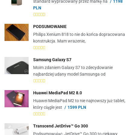
standard wypracowany przez markę na
1198
PLN
PODSUMOWANIE
Philips Xenium 818 to nie do końca dopracowana
konstrukcja. Mam wrażenie,
Samsung Galaxy S7
Moim zdaniem Galaxy S7 to zdecydowanie
najbardziej udany model Samsunga od
Huawei MediaPad M2 8.0
Huawei MediaPad M2 to nie najnowszy już tablet,
który ciągle jest
1599 PLN
Transcend JetDrive™ Go 300
Podsumowując, JetDrive™ Go 300 to ciekawy