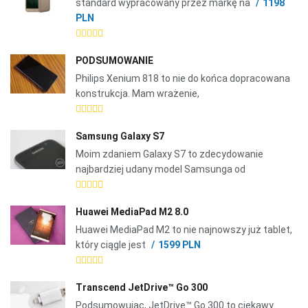
standard wypracowany przez markę na
1198
PLN
PODSUMOWANIE
Philips Xenium 818 to nie do końca dopracowana
konstrukcja. Mam wrażenie,
Samsung Galaxy S7
Moim zdaniem Galaxy S7 to zdecydowanie
najbardziej udany model Samsunga od
Huawei MediaPad M2 8.0
Huawei MediaPad M2 to nie najnowszy już tablet,
który ciągle jest
1599 PLN
Transcend JetDrive™ Go 300
Podsumowując, JetDrive™ Go 300 to ciekawy