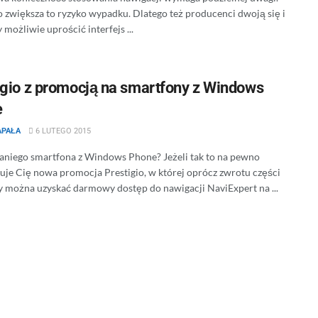
 zwiększa to ryzyko wypadku. Dlatego też producenci dwoją się i
y możliwie uprościć interfejs ...
igio z promocją na smartfony z Windows
e
APAŁA
6 LUTEGO 2015
taniego smartfona z Windows Phone? Jeżeli tak to na pewno
suje Cię nowa promocja Prestigio, w której oprócz zwrotu części
y można uzyskać darmowy dostęp do nawigacji NaviExpert na ...