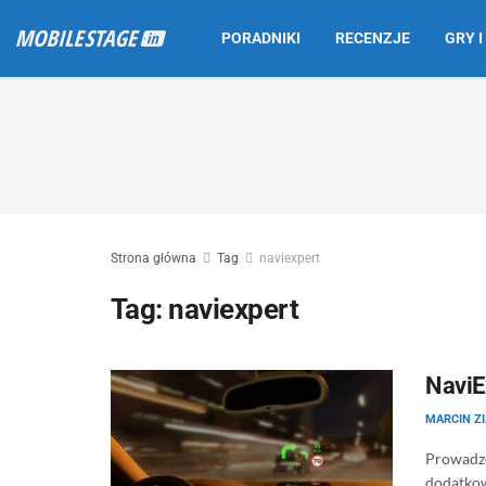
PORADNIKI
RECENZJE
GRY I
Strona główna
Tag
naviexpert
Tag:
naviexpert
NaviE
MARCIN Z
Prowadze
dodatkow