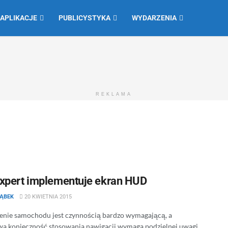
 APLIKACJE
PUBLICYSTYKA
WYDARZENIA
REKLAMA
xpert implementuje ekran HUD
IĄBEK
20 KWIETNIA 2015
nie samochodu jest czynnością bardzo wymagającą, a
a konieczność stosowania nawigacji wymaga podzielnej uwagi.