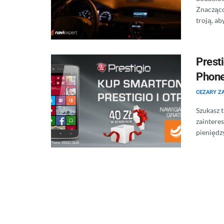
Znacząco
troją, ab
Prest
Phon
CEZARY Z
Szukasz 
zaintere
pieniędz