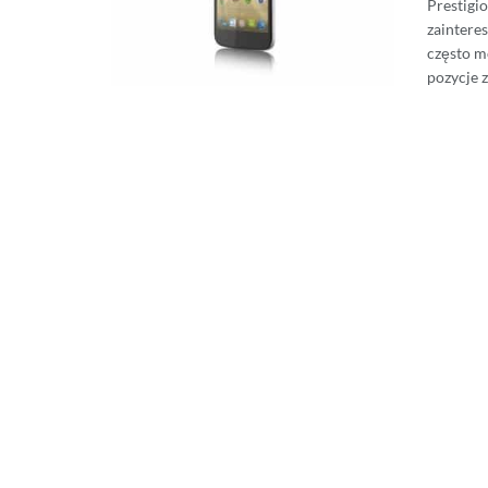
Prestigi
zaintere
często m
pozycje z