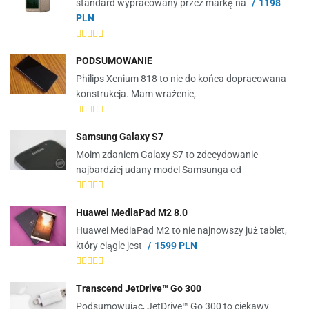
standard wypracowany przez markę na
1198
PLN
PODSUMOWANIE
Philips Xenium 818 to nie do końca dopracowana
konstrukcja. Mam wrażenie,
Samsung Galaxy S7
Moim zdaniem Galaxy S7 to zdecydowanie
najbardziej udany model Samsunga od
Huawei MediaPad M2 8.0
Huawei MediaPad M2 to nie najnowszy już tablet,
który ciągle jest
1599 PLN
Transcend JetDrive™ Go 300
Podsumowując, JetDrive™ Go 300 to ciekawy