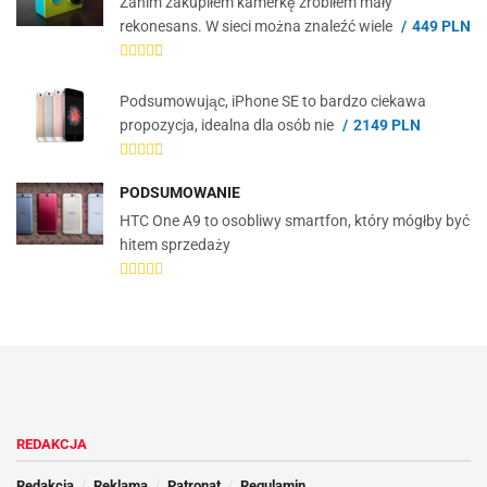
Zanim zakupiłem kamerkę zrobiłem mały
rekonesans. W sieci można znaleźć wiele
449 PLN
Podsumowując, iPhone SE to bardzo ciekawa
propozycja, idealna dla osób nie
2149 PLN
PODSUMOWANIE
HTC One A9 to osobliwy smartfon, który mógłby być
hitem sprzedaży
REDAKCJA
Redakcja
Reklama
Patronat
Regulamin