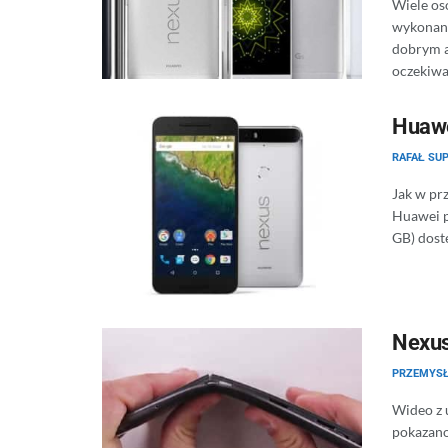
Wiele os
wykonani
dobrym a
oczekiwan
Huawe
RAFAŁ SUP
Jak w pr
Huawei p
GB) dostę
Nexus
PRZEMYS
Wideo z 
pokazano