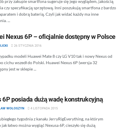
ób przy zakupie smartfona sugeruje się jego wyglądem, jakością
a czy specyfikacją sprzętową. Inni poszukują smartfona z bardzo
paratem i dobrą baterią. Czyli jak widać każdy ma inne
ia. ...
i Nexus 6P – oficjalnie dostępny w Polsce
LICKI
26 STYCZNIA 2016
zypadku modeli Huawei Mate 8 czy LG V10 tak i nowy Nexus od
o cichu wszedł do Polski. Huawei Nexus 6P (wersja 32
pny jest w sklepie ...
 6P posiada dużą wadę konstrukcyjną
ŁAW WOŁOSZYN
4 LISTOPADA 2015
ubiegłego tygodnia z kanału JerryRigEverything, na którym
 jak łatwo można wygiąć Nexusa 6P, cieszyło się dużą