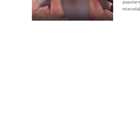
popularno
miarodajn