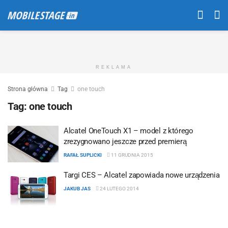
REKLAMA
Strona główna
Tag
one touch
Tag:
one touch
Alcatel OneTouch X1 – model z którego
zrezygnowano jeszcze przed premierą
RAFAŁ SUPLICKI
11 GRUDNIA 2015
Targi CES – Alcatel zapowiada nowe urządzenia
JAKUB JAS
24 LUTEGO 2014