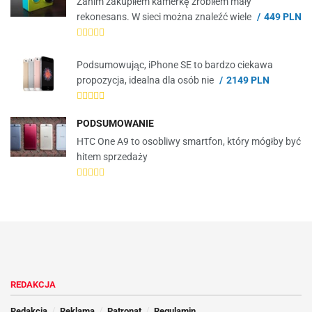
Zanim zakupiłem kamerkę zrobiłem mały
rekonesans. W sieci można znaleźć wiele
449 PLN
Podsumowując, iPhone SE to bardzo ciekawa
propozycja, idealna dla osób nie
2149 PLN
PODSUMOWANIE
HTC One A9 to osobliwy smartfon, który mógłby być
hitem sprzedaży
REDAKCJA
Redakcja
Reklama
Patronat
Regulamin