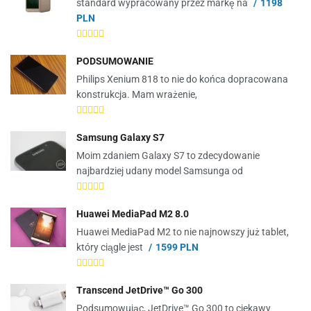
standard wypracowany przez markę na
1198
PLN
PODSUMOWANIE
Philips Xenium 818 to nie do końca dopracowana
konstrukcja. Mam wrażenie,
Samsung Galaxy S7
Moim zdaniem Galaxy S7 to zdecydowanie
najbardziej udany model Samsunga od
Huawei MediaPad M2 8.0
Huawei MediaPad M2 to nie najnowszy już tablet,
który ciągle jest
1599 PLN
Transcend JetDrive™ Go 300
Podsumowując, JetDrive™ Go 300 to ciekawy