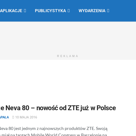
 APLIKACJE
PUBLICYSTYKA
WYDARZENIA
REKLAMA
e Neva 80 – nowość od ZTE już w Polsce
APAŁA
10 MAJA 2016
eva 80 jest jednym z najnowszych produktów ZTE. Swoją
 miał na targach Mobile World Congress w Barcelonie na