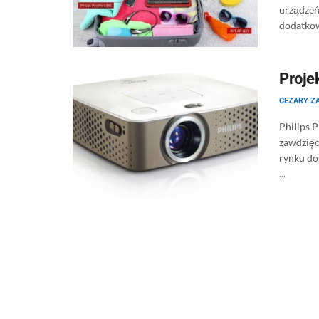
urządzeń
dodatkow
Proje
CEZARY Z
Philips 
zawdzięc
rynku dos
...