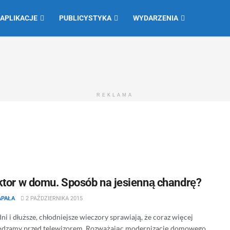
 APLIKACJE
PUBLICYSTYKA
WYDARZENIA
REKLAMA
ktor w domu. Sposób na jesienną chandrę?
APAŁA
2 PAŹDZIERNIKA 2015
ni i dłuższe, chłodniejsze wieczory sprawiają, że coraz więcej
ędzamy przed telewizorem. Rozważając modernizację domowego