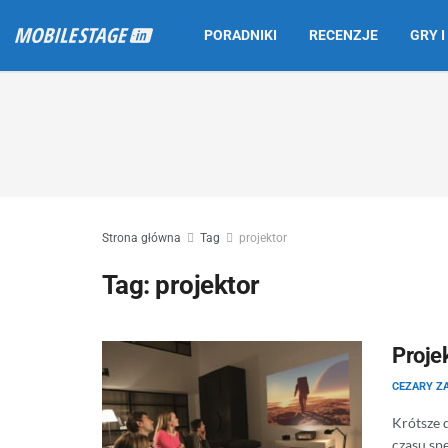
PORADNIKI
RECENZJE
GRY I
Strona główna
Tag
projektor
Tag:
projektor
Proje
CEZARY Z
Krótsze d
czasu sp