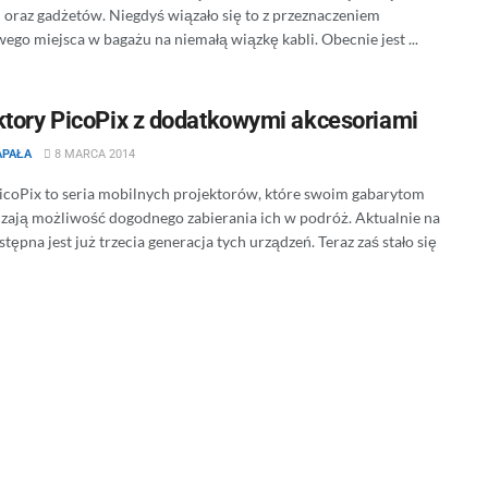
 oraz gadżetów. Niegdyś wiązało się to z przeznaczeniem
ego miejsca w bagażu na niemałą wiązkę kabli. Obecnie jest ...
ktory PicoPix z dodatkowymi akcesoriami
APAŁA
8 MARCA 2014
PicoPix to seria mobilnych projektorów, które swoim gabarytom
zają możliwość dogodnego zabierania ich w podróż. Aktualnie na
tępna jest już trzecia generacja tych urządzeń. Teraz zaś stało się