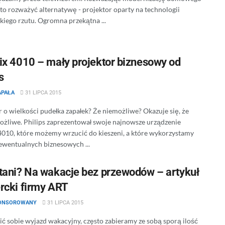
rto rozważyć alternatywę - projektor oparty na technologii
kiego rzutu. Ogromna przekątna ...
ix 4010 – mały projektor biznesowy od
s
APAŁA
31 LIPCA 2015
r o wielkości pudełka zapałek? Że niemożliwe? Okazuje się, że
ożliwe. Philips zaprezentował swoje najnowsze urządzenie
4010, które możemy wrzucić do kieszeni, a które wykorzystamy
ewentualnych biznesowych ...
tani? Na wakacje bez przewodów – artykuł
rcki firmy ART
PONSOROWANY
31 LIPCA 2015
ić sobie wyjazd wakacyjny, często zabieramy ze sobą sporą ilość