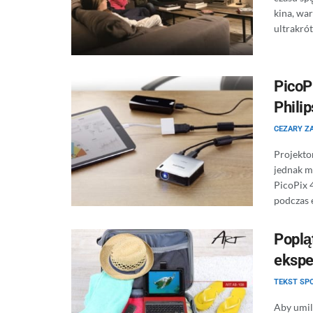
kina, wa
ultrakrót
PicoP
Philip
CEZARY Z
Projekto
jednak m
PicoPix 
podczas 
Poplą
ekspe
TEKST S
Aby umil