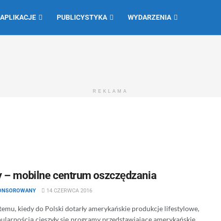
 APLIKACJE
PUBLICYSTYKA
WYDARZENIA
REKLAMA
 – mobilne centrum oszczędzania
PONSOROWANY
14 CZERWCA 2016
 temu, kiedy do Polski dotarły amerykańskie produkcje lifestylowe,
ularnością cieszyły się programy przedstawiające amerykańskie