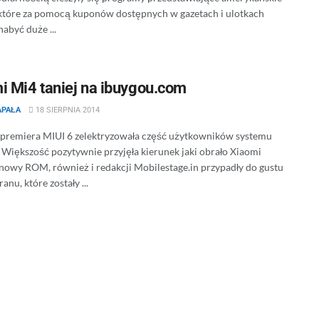
 które za pomocą kuponów dostępnych w gazetach i ulotkach
 nabyć duże ...
i Mi4 taniej na ibuygou.com
APAŁA
18 SIERPNIA 2014
 premiera MIUI 6 zelektryzowała część użytkowników systemu
 Większość pozytywnie przyjęła kierunek jaki obrało Xiaomi
nowy ROM, również i redakcji Mobilestage.in przypadły do gustu
ranu, które zostały ...