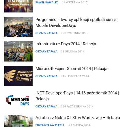
PAWEŁ KAWALEC
4 WRZEŚNIA 2015
Programiści i twórcy aplikacji spotkali się na
Mobile DeveloperDays
CEZARY ZAPAŁA
21 KWIETNIA 2015
Infrastructure Days 2014 | Relacja
CEZARY ZAPAŁA
3 GRUDNIA 2014
Microsoft Expert Summit 2014 | Relacja
CEZARY ZAPAŁA
15 LISTOPADA 2014
.NET DeveloperDays | 14-16 październik 2014 |
Relacja
CEZARY ZAPAŁA
24 PAŹDZIERNIKA 2014
Autobus z Nokia X i XL w Warszawie – Relacja
PRZEMYSŁAW PLECH
21 MARCA 2014