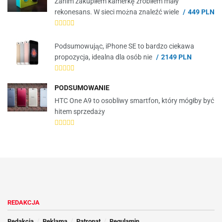
Zanim zakupiłem kamerkę zrobiłem mały
rekonesans. W sieci można znaleźć wiele
449 PLN
Podsumowując, iPhone SE to bardzo ciekawa
propozycja, idealna dla osób nie
2149 PLN
PODSUMOWANIE
HTC One A9 to osobliwy smartfon, który mógłby być
hitem sprzedaży
REDAKCJA
Redakcja
Reklama
Patronat
Regulamin