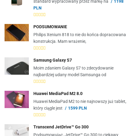
standard wypracowany przez markę na
1198
PLN
PODSUMOWANIE
Philips Xenium 818 to nie do końca dopracowana
konstrukcja. Mam wrażenie,
Samsung Galaxy S7
Moim zdaniem Galaxy S7 to zdecydowanie
najbardziej udany model Samsunga od
Huawei MediaPad M2 8.0
Huawei MediaPad M2 to nie najnowszy już tablet,
który ciągle jest
1599 PLN
Transcend JetDrive™ Go 300
Podsumowując, JetDrive™ Go 300 to ciekawy