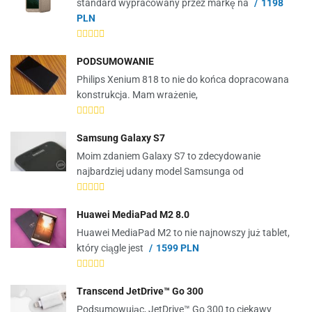
standard wypracowany przez markę na
1198
PLN
PODSUMOWANIE
Philips Xenium 818 to nie do końca dopracowana
konstrukcja. Mam wrażenie,
Samsung Galaxy S7
Moim zdaniem Galaxy S7 to zdecydowanie
najbardziej udany model Samsunga od
Huawei MediaPad M2 8.0
Huawei MediaPad M2 to nie najnowszy już tablet,
który ciągle jest
1599 PLN
Transcend JetDrive™ Go 300
Podsumowując, JetDrive™ Go 300 to ciekawy