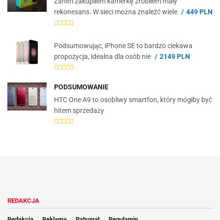
Zanim zakupiłem kamerkę zrobiłem mały
rekonesans. W sieci można znaleźć wiele
449 PLN
Podsumowując, iPhone SE to bardzo ciekawa
propozycja, idealna dla osób nie
2149 PLN
PODSUMOWANIE
HTC One A9 to osobliwy smartfon, który mógłby być
hitem sprzedaży
REDAKCJA
Redakcja
Reklama
Patronat
Regulamin