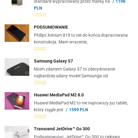
standard wypracowany przez markę na
1198
PLN
PODSUMOWANIE
Philips Xenium 818 to nie do końca dopracowana
konstrukcja. Mam wrażenie,
Samsung Galaxy S7
Moim zdaniem Galaxy S7 to zdecydowanie
najbardziej udany model Samsunga od
Huawei MediaPad M2 8.0
Huawei MediaPad M2 to nie najnowszy już tablet,
który ciągle jest
1599 PLN
Transcend JetDrive™ Go 300
Podsumowując, JetDrive™ Go 300 to ciekawy