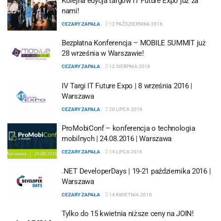
Kolejna edycja targów IT Future Expo już za
nami!
CEZARY ZAPAŁA
12 PAŹDZIERNIKA 2016
Bezpłatna Konferencja – MOBILE SUMMIT już
28 września w Warszawie!
CEZARY ZAPAŁA
12 SIERPNIA 2016
IV Targi IT Future Expo | 8 września 2016 |
Warszawa
CEZARY ZAPAŁA
20 LIPCA 2016
ProMobiConf – konferencja o technologia
mobilnych | 24.08.2016 | Warszawa
CEZARY ZAPAŁA
14 LIPCA 2016
.NET DeveloperDays | 19-21 października 2016 |
Warszawa
CEZARY ZAPAŁA
14 KWIETNIA 2016
Tylko do 15 kwietnia niższe ceny na JOIN!