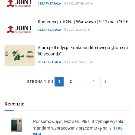
CEZARY ZAPAŁA
11 KWIETNIA 2016
Konferencja JOIN! | Warszawa | 9-11 maja 2016
CEZARY ZAPAŁA
22 LUTEGO 2016
Startuje II edycja konkursu filmowego „Done in
60 seconds”
CEZARY ZAPAŁA
11 STYCZNIA 2016
1
2
…
4
STRONA 1 Z 4
Recenzje
Podsumowując, Moto G5 Plus utrzymuje wysoki
standard wypracowany przez markę na
1198
PLN