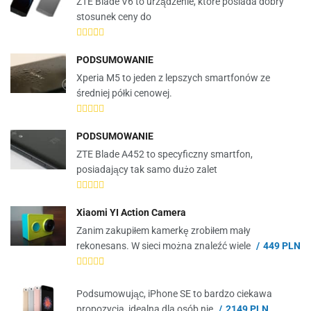
ZTE Blade V6 to urządzenie, które posiada dobry
stosunek ceny do
PODSUMOWANIE
Xperia M5 to jeden z lepszych smartfonów ze
średniej półki cenowej.
PODSUMOWANIE
ZTE Blade A452 to specyficzny smartfon,
posiadający tak samo dużo zalet
Xiaomi YI Action Camera
Zanim zakupiłem kamerkę zrobiłem mały
rekonesans. W sieci można znaleźć wiele
449 PLN
Podsumowując, iPhone SE to bardzo ciekawa
propozycja, idealna dla osób nie
2149 PLN