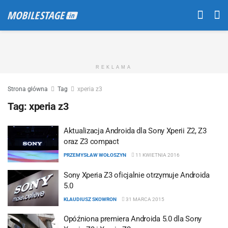
REKLAMA
Strona główna
Tag
xperia z3
Tag:
xperia z3
Aktualizacja Androida dla Sony Xperii Z2, Z3
oraz Z3 compact
PRZEMYSŁAW WOŁOSZYN
11 KWIETNIA 2016
Sony Xperia Z3 oficjalnie otrzymuje Androida
5.0
KLAUDIUSZ SKOWRON
31 MARCA 2015
Opóźniona premiera Androida 5.0 dla Sony